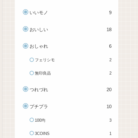
いいモノ
9
おいしい
18
おしゃれ
6
フェリシモ
2
無印良品
2
つれづれ
20
プチプラ
10
100均
3
3COINS
1