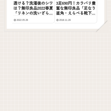
3足690円！カラバリ豊
透ける？洗濯後のシワ
富な無印良品「足なり
は？無印良品2022春夏
直角・えらべる靴下」
「リネンの洗いざらし
に夢中
ワンピース」に一目惚
2022.05.26
2018.11.29
れ！