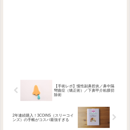
【手術レポ】慢性副鼻腔炎／鼻中隔
彎曲症（矯正術）／下鼻甲介粘膜切
除術
2年連続購入！3COINS（スリーコイ
ンズ）の手帳がコスパ最強すぎる