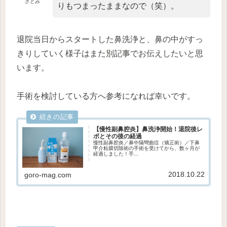
さとみ
りもつまったままなので（笑）。
退院当日からスタートした鼻洗浄と、鼻の中がすっ
きりしていく様子はまた別記事でお伝えしたいと思
います。
手術を検討している方へ参考になれば幸いです。
【慢性副鼻腔炎】鼻洗浄開始！退院後レ
ポとその後の経過
慢性副鼻腔炎／鼻中隔彎曲症（矯正術）／下鼻
甲介粘膜切除術の手術を受けてから、数ヶ月が
経過しました！手...
2018.10.22
goro-mag.com