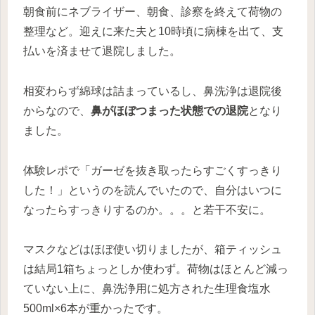
朝食前にネブライザー、朝食、診察を終えて荷物の
整理など。迎えに来た夫と10時頃に病棟を出て、支
払いを済ませて退院しました。
相変わらず綿球は詰まっているし、鼻洗浄は退院後
からなので、
鼻がほぼつまった状態での退院
となり
ました。
体験レポで「ガーゼを抜き取ったらすごくすっきり
した！」というのを読んでいたので、自分はいつに
なったらすっきりするのか。。。と若干不安に。
マスクなどはほぼ使い切りましたが、箱ティッシュ
は結局1箱ちょっとしか使わず。荷物はほとんど減っ
ていない上に、鼻洗浄用に処方された生理食塩水
500ml×6本が重かったです。