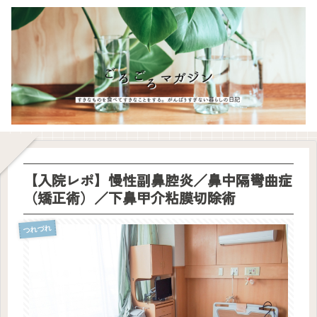
【入院レポ】慢性副鼻腔炎／鼻中隔彎曲症
（矯正術）／下鼻甲介粘膜切除術
つれづれ